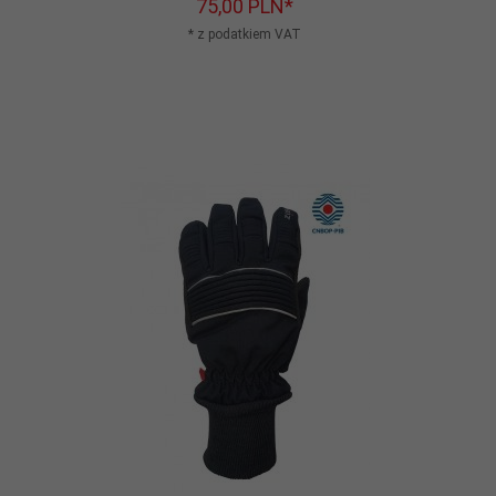
75,
00
PLN*
* z podatkiem VAT