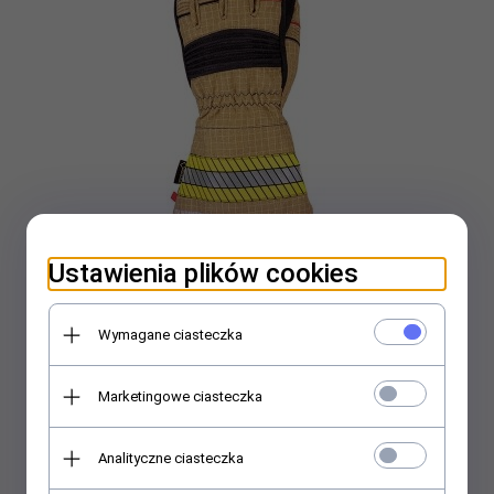
Ustawienia plików cookies
Rękawice pożarnicze Seiz FIRE-FIGHTER PREMIUM PBI
Wymagane ciasteczka
595,
00
PLN*
Marketingowe ciasteczka
* z podatkiem VAT
Analityczne ciasteczka