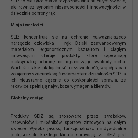
SEIZ to nie tylko marka rozpoznawalna na całym świecie,
ale również synonim niezawodności i innowacyjności w
dziedzinie ochrony rąk.
Misja i wartości
SEIZ koncentruje się na ochronie najważniejszego
narzędzia człowieka – rąk. Dzięki zaawansowanym
materiałom, ergonomicznym kształtom i ciągłym
innowacjom oferuje produkty, które zapewniają
maksymalną ochronę, nie ograniczając swobody ruchu.
Wartości takie jak lojalność, niezawodność, współpraca i
wzajemny szacunek są fundamentem działalności SEIZ, a
ich nieustanne dążenie do doskonałości sprawia, że
rękawice spełniają najwyższe wymagania klientów.
Globalny zasięg
Produkty SEIZ są stosowane przez strażaków,
ratowników i miłośników sportów zimowych na całym
świecie. Wysoka jakość, funkcjonalność i indywidualne
podejście do każdego klienta sprawiają, że SEIZ jest