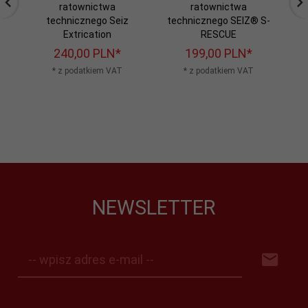
ratownictwa
ratownictwa
technicznego Seiz
technicznego SEIZ® S-
Extrication
RESCUE
240,
00
PLN*
199,
00
PLN*
* z podatkiem VAT
* z podatkiem VAT
NEWSLETTER
-- wpisz adres e-mail --