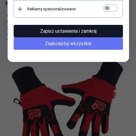
Najważniejsze cechy rękawic:
Reklamy spersonalizowane
Rozmiary 4, 6 i 8
Precyzyjne wykonanie i dopasowanie
Doskonała jakość materiałów
Zapisz ustawienia i zamknij
Duże, widoczne logo MDP
Doskonała chwytność i zręczność potwierdzona testem
Zaakceptuj wszystkie
według EN 420