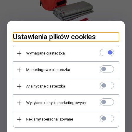
Ustawienia plików cookies
Samochodowa płachta gaśnicza Padtex Insulation SPG 7x10
Wymagane ciasteczka
Multi + torba transportowa
Marketingowe ciasteczka
11300,
00
PLN*
* z podatkiem VAT
Analityczne ciasteczka
Wysyłanie danych marketingowych
Reklamy spersonalizowane