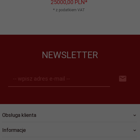
25000,
00
PLN*
* z podatkiem VAT
NEWSLETTER
-- wpisz adres e-mail --
Obsługa klienta
Informacje