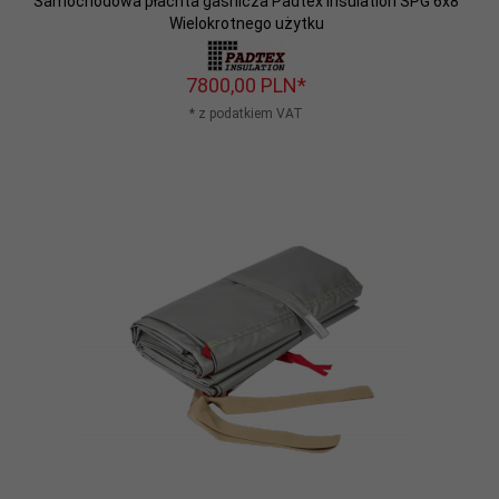
Samochodowa płachta gaśnicza Padtex Insulation SPG 6x8
Wielokrotnego użytku
7800,
00
PLN*
* z podatkiem VAT