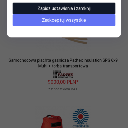
Zapisz ustawienia i zamknij
Zaakceptuj wszystkie
Samochodowa płachta gaśnicza Padtex Insulation SPG 6x9
Multi + torba transportowa
9000,
00
PLN*
* z podatkiem VAT