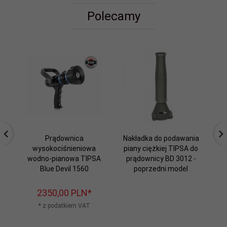
Polecamy
Prądownica
Nakładka do podawania
Pr
wysokociśnieniowa
piany ciężkiej TIPSA do
DE
wodno-pianowa TIPSA
prądownicy BD 3012 -
Blue Devil 1560
poprzedni model
2350,
00
PLN*
* z podatkiem VAT