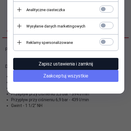
Analityczne ciasteczka
Wysyłanie danych marketingowych
OPIS PRODUKTU
Reklamy spersonalizowane
Pyszczek do zaworów Tipsa Viper 2" i Viper VB 2"
Zapisz ustawienia i zamknij
Dane techniczne:
Zaakceptuj wszystkie
średnica pyszczka 5/8" - 15.9 mm
Przepływ przy ciśnieniu 3,4 bar - 310 l/min
Przepływ przy ciśnieniu 5,2 bar - 382 l/min
Przepływ przy ciśnieniu 5,5 bar - 394 l/min
Przypływ przy ciśnieniu 6,9 bar - 439 l/min
Gwint - 1 1/2" NH