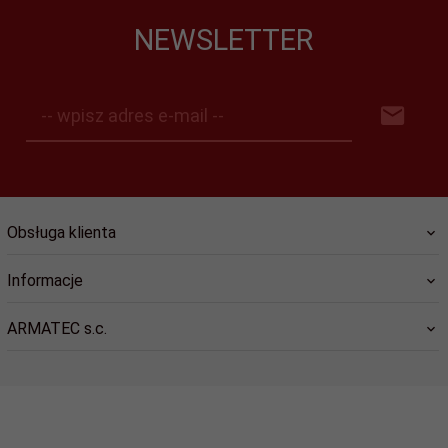
NEWSLETTER
-- wpisz adres e-mail --
Obsługa klienta
Informacje
ARMATEC s.c.
sklep@dlastrazy.pl