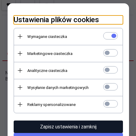
Ustawienia plików cookies
Wymagane ciasteczka
OPIS PRODUKTU
Marketingowe ciasteczka
Analityczne ciasteczka
Nakładka pianowa do prądownicy wysokociśnieniowej TIPSA
BD550/1560.
Wysyłanie danych marketingowych
Reklamy spersonalizowane
Polecamy
Zapisz ustawienia i zamknij