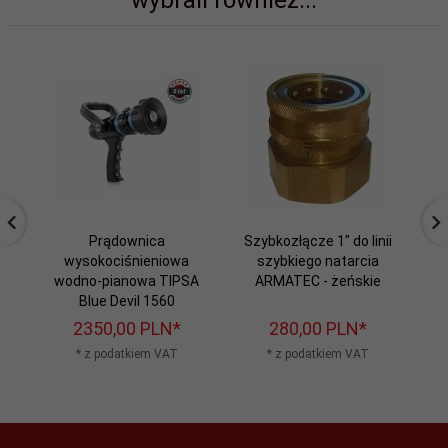
wybrali również...
Prądownica
Szybkozłącze 1" do linii
Sz
wysokociśnieniowa
szybkiego natarcia
wodno-pianowa TIPSA
ARMATEC - żeńskie
Blue Devil 1560
2350,
00
PLN*
280,
00
PLN*
* z podatkiem VAT
* z podatkiem VAT