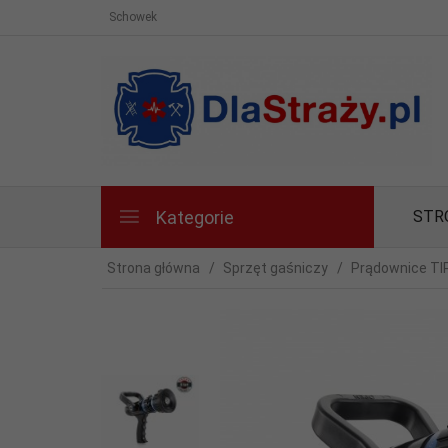
Schowek
Kategorie
STR
Strona główna
Sprzęt gaśniczy
Prądownice TI