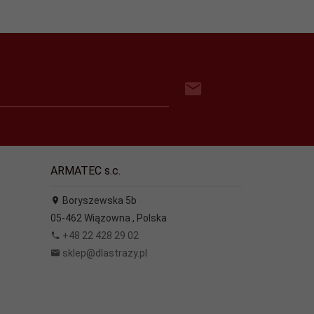
ARMATEC s.c.
Boryszewska 5b
05-462
Wiązowna
,
Polska
+48 22 428 29 02
sklep@dlastrazy.pl