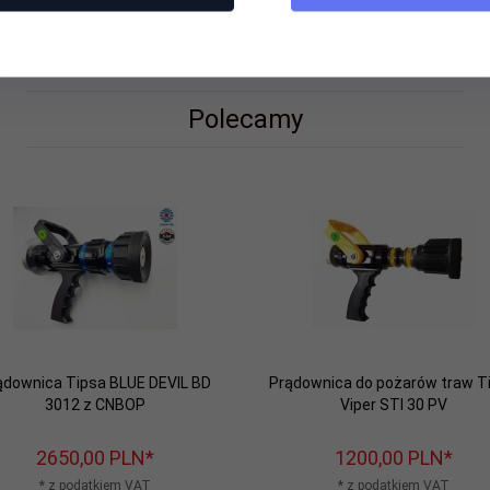
Polecamy
ądownica Tipsa BLUE DEVIL BD
Prądownica do pożarów traw T
3012 z CNBOP
Viper STI 30 PV
2650,
00
PLN*
1200,
00
PLN*
* z podatkiem VAT
* z podatkiem VAT