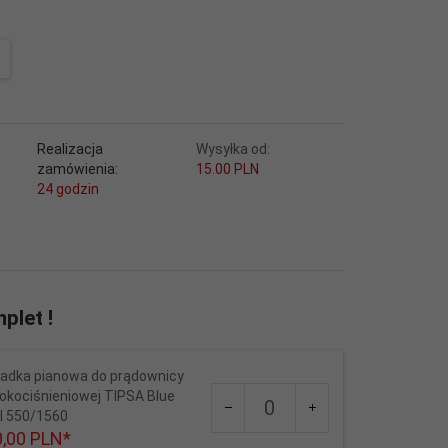
Realizacja
Wysyłka od:
zamówienia:
15.00 PLN
24 godzin
plet !
ładka pianowa do prądownicy
Ilość
okociśnieniowej TIPSA Blue
dla
il 550/1560
produktu
,
00
PLN*