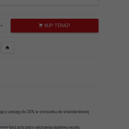
131
KUP TERAZ!
ający zasięg do 25% w stosunku do standardowej
ego bez potrzeby odcinania dopływu wody;