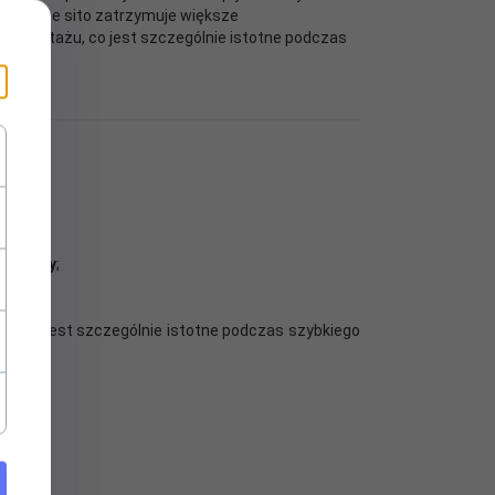
talowane sito zatrzymuje większe
 demontażu, co jest szczególnie istotne podczas
wu wody
;
ażu
, co jest szczególnie istotne podczas szybkiego