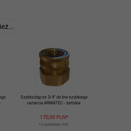
eż...
iego
Szybkozłącze 3/4" do linii szybkiego
e
natarcia ARMATEC - żeńskie
170,
00
PLN*
* z podatkiem VAT