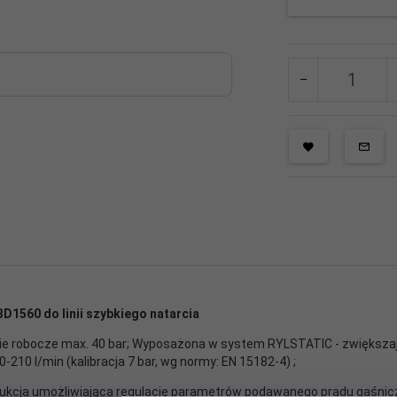
BD1560 do linii szybkiego natarcia
ienie robocze max. 40 bar; Wyposażona w system RYLSTATIC - zwiększ
210 l/min (kalibracja 7 bar, wg normy: EN 15182-4) ;
kcja umożliwiająca regulację parametrów podawanego prądu gaśnicz