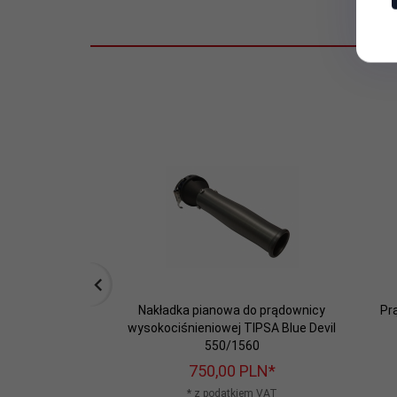
Nakładka pianowa do prądownicy
Pr
wysokociśnieniowej TIPSA Blue Devil
550/1560
750,
00
PLN*
* z podatkiem VAT