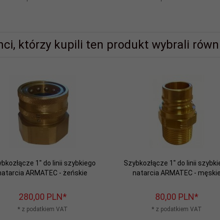
nci, którzy kupili ten produkt wybrali równi
bkozłącze 1" do linii szybkiego
Szybkozłącze 1" do linii szybk
natarcia ARMATEC - żeńskie
natarcia ARMATEC - męski
280,
00
PLN*
80,
00
PLN*
* z podatkiem VAT
* z podatkiem VAT