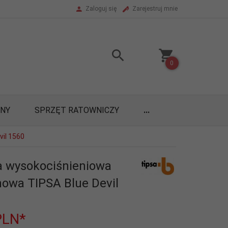
Zaloguj się
Zarejestruj mnie
0
ONY
SPRZĘT RATOWNICZY
...
il 1560
 wysokociśnieniowa
owa TIPSA Blue Devil
PLN*