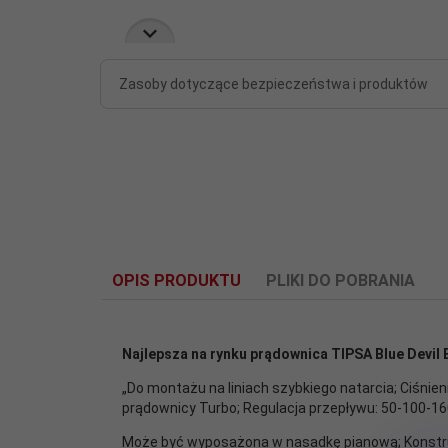
Zasoby dotyczące bezpieczeństwa i produktów
OPIS PRODUKTU
PLIKI DO POBRANIA
1611230738-tipsa-blue-devil-1560
Najlepsza na rynku prądownica TIPSA Blue Devil 
„Do montażu na liniach szybkiego natarcia; Ciśn
prądownicy Turbo; Regulacja przepływu: 50-100-160-
Może być wyposażona w nasadkę pianową; Konstru