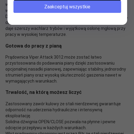
wzór mgły wodnej, drobne krople i mniejsze straty ciśnienia niż
Zaakceptuj wszystkie
w klasycznych rozwiązaniach.
Dla jednostek, które potrzebują jeszcze większej elastyczności,
dostępna jest wersja Dual System (RYLSTATIC® + turbina) —
daje szerszy wachlarz trybów i wyjątkową osłonę mgłową przy
pracy w wysokiej temperaturze.
Gotowa do pracy z pianą
Prądownica Viper Attack 3012 może zostać łatwo
przystosowana do podawania piany dzięki zastosowaniu
opcjonalnej nasadki pianowej, zapewniając stabilny, jednorodny
strumień piany oraz wysoką skuteczność gaszenia nawet w
wymagających warunkach.
Trwałość, na którą możesz liczyć
Zastosowany zawór kulowy ze stali nierdzewnej gwarantuje
odporność na uderzenia hydrauliczne i intensywną
eksploatację.
Solidna dźwignia OPEN/CLOSE pozwala na płynne i pewne
odcięcie przepływu w każdych warunkach.
Wlot prądownicy chroniony jest przez filtr ze stali nierdzewnej,