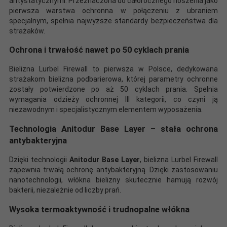
antystatycznymi. Przeznaczona do całorocznego noszenia jako
pierwsza warstwa ochronna w połączeniu z ubraniem
specjalnym, spełnia najwyższe standardy bezpieczeństwa dla
strażaków.
Ochrona i trwałość nawet po 50 cyklach prania
Bielizna Lurbel Firewall to pierwsza w Polsce, dedykowana
strażakom bielizna podbarierowa, której parametry ochronne
zostały potwierdzone po aż 50 cyklach prania. Spełnia
wymagania odzieży ochronnej III kategorii, co czyni ją
niezawodnym i specjalistycznym elementem wyposażenia.
Technologia Anitodur Base Layer – stała ochrona
antybakteryjna
Dzięki technologii
Anitodur Base Layer
, bielizna Lurbel Firewall
zapewnia trwałą ochronę antybakteryjną. Dzięki zastosowaniu
nanotechnologii, włókna bielizny skutecznie hamują rozwój
bakterii, niezależnie od liczby prań.
Wysoka termoaktywność i trudnopalne włókna