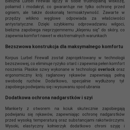
Bielizna Lurbel Firewall łączy w sobie trudnopalną wiskozę,
poliamid i modakryl, co gwarantuje nie tylko ochronę przed
ogniem, ale także doskonałą termoaktywność. Zawarte w
przędzy włókno węglowe odpowiada za właściwości
antystatyczne. Dzięki szybkiemu odprowadzaniu wilgoci,
bielizna zapobiega nieprzyjemnemu „klejeniu się” do skóry, co
zapewnia komfort nawet w ekstremalnych warunkach
Bezszwowa konstrukcja dla maksymalnego komfortu
Korpus Lurbel Firewall został zaprojektowany w technologii
bezszwowej, co eliminuje ryzyko otarć i zapewnia pełen komfort
noszenia. Płaskie szwy wykonane w technologii
overlock
oraz
ergonomiczny krój raglanowy rękawów zapewniają pełną
swobodę ruchów. Dodatkowo, specjalnie wydłużony tył
zapobiega podwijaniu się i wysuwaniu spod ubrania
Dodatkowa ochrona nadgarstków i szyi
Mankiety z otworem na kciuk skutecznie zapobiegają
podwijaniu się rękawów, zapewniając ochronę nadgarstków
przed wysoką temperaturą oraz substancjami rakotwórczymi.
Wysoki, elastyczny kołnierzyk dodatkowo chroni szyję i