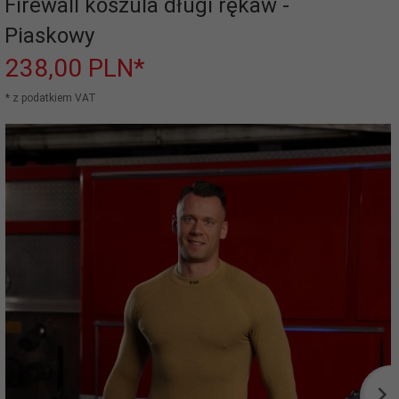
Firewall koszula długi rękaw -
Piaskowy
238,
00
PLN*
* z podatkiem VAT