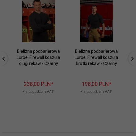
Bielizna podbarierowa
Bielizna podbarierowa
B
Lurbel Firewall koszula
Lurbel Firewall koszula
Lu
długi rękaw - Czarny
krótki rękaw - Czarny
238,
00
PLN*
198,
00
PLN*
* z podatkiem VAT
* z podatkiem VAT