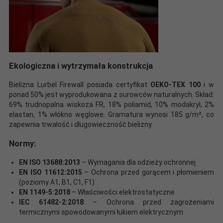
Ekologiczna i wytrzymała konstrukcja
Bielizna Lurbel Firewall posiada certyfikat
OEKO-TEX 100
i w
ponad 50% jest wyprodukowana z surowców naturalnych. Skład:
69% trudnopalna wiskoza FR, 18% poliamid, 10% modakryl, 2%
elastan, 1% włókno węglowe. Gramatura wynosi 185 g/m², co
zapewnia trwałość i długowieczność bielizny.
Normy:
EN ISO 13688:2013
– Wymagania dla odzieży ochronnej
EN ISO 11612:2015
– Ochrona przed gorącem i płomieniem
(poziomy A1, B1, C1, F1)
EN 1149-5:2018
– Właściwości elektrostatyczne
IEC 61482-2:2018
– Ochrona przed zagrożeniami
termicznymi spowodowanymi łukiem elektrycznym