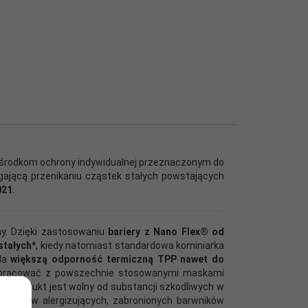
e środkom ochrony indywidualnej przeznaczonym do
gającą przenikaniu cząstek stałych powstających
021.
y. Dzięki zastosowaniu
bariery z Nano Flex® od
stałych*
, kiedy natomiast standardowa kominiarka
ada
większą odporność termiczną TPP nawet do
ółpracować z powszechnie stosowanymi maskami
ż produkt jest wolny od substancji szkodliwych w
arwników alergizujących, zabronionych barwników