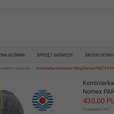
ONA GŁÓWNA
SPRZĘT GAŚNICZY
ŚRODKI OCHR
miniarki strażackie
Kominiarka strażacka Viking Nomex PARTX PS
Kominiarka
Nomex PAR
430,
00
P
* z podatkiem VAT