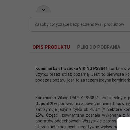
Zasoby dotyczące bezpieczeństwa i produktów
OPIS PRODUKTU
PLIKI DO POBRANIA
1655720512-viking-nanoflex-2-
Kominiarka strażacka VIKING PS3841
została stw
użytku przez straż pożarną. Jest to pierwsza k
podczas pożaru, jest to za razem jedyna kominiark
Kominiarka Viking PARTX PS3841 jest idealnym 
Dupont®
w porównaniu z powszechnie stosowany
zatrzymuje jedynie tylko ok 40%* (* niektóre k
25%.
Część zewnętrzna została wykonana z No
aparatów oddechowych. Wszystkie zastosowane mat
stężeniach mających negatywny wpływ na stan zd