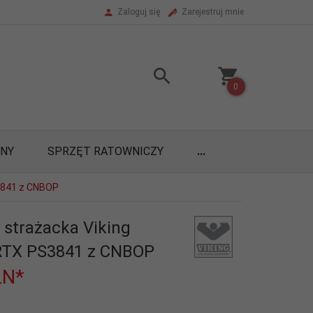
Zaloguj się
Zarejestruj mnie
0
ONY
SPRZĘT RATOWNICZY
...
3841 z CNBOP
 strażacka Viking
TX PS3841 z CNBOP
LN*