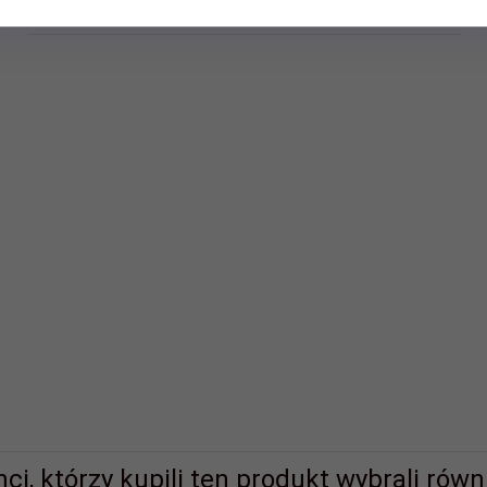
Polecamy
nci, którzy kupili ten produkt wybrali równi