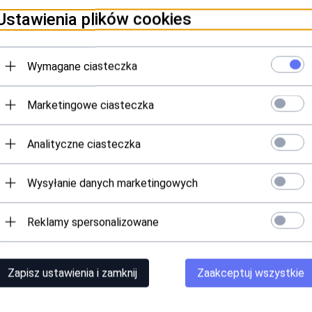
Ustawienia plików cookies
m:
Wymagane ciasteczka
21
Marketingowe ciasteczka
yklowi 150 prań, po którym kominiarka ponownie została poddana testo
Analityczne ciasteczka
Wysyłanie danych marketingowych
Reklamy spersonalizowane
Zapisz ustawienia i zamknij
Zaakceptuj wszystkie