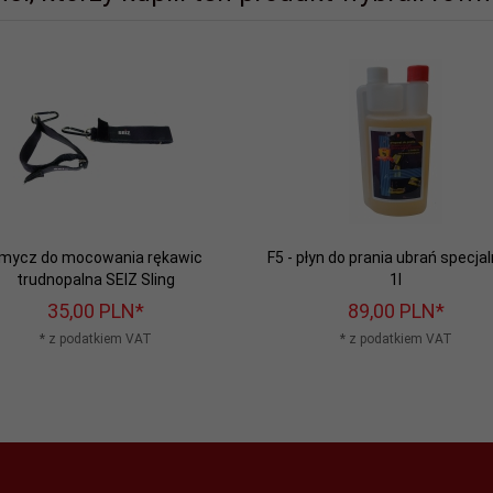
mycz do mocowania rękawic
F5 - płyn do prania ubrań specja
trudnopalna SEIZ Sling
1l
35,
00
PLN*
89,
00
PLN*
* z podatkiem VAT
* z podatkiem VAT