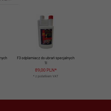
lnych
F3 odplamiacz do ubrań specjalnych
1l
89,
00
PLN*
* z podatkiem VAT