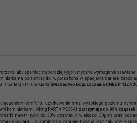
orzona, aby spełniać najbardziej rygorystyczne wymagania stawian
ominiarka na polskim rynku wyposażona w specjalną barierę zapobie
a z barierą która posiada
Świadectwo Dopuszczenia CNBOP 4327/2
połączeniem komfortu użytkowania oraz wysokiego poziomu ochron
mi kominiarkami, Viking PARTX PS3841
zatrzymuje do 99% cząstek 
ominiarki nawet tylko do 30% cząstek o wielkości 30µm) oraz posi
mexu/Kevlar-u , a kominiarka zaprojektowana jest tak, aby wsp
eriały posiadają certyfikat OEKO-TEX ® STD 100, potwierdzający, i
rowia człowieka m.in. pestycydów, chlorofenoli, formaldehydu, b