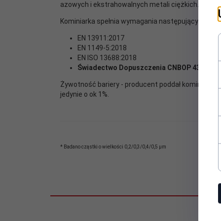
azowych i ekstrahowalnych metali ciężkich.
Kominiarka spełnia wymagania następujących nor
EN 13911:2017
EN 1149-5:2018
EN ISO 13688:2018
Świadectwo Dopuszczenia CNBOP
4327/20
Żywotność bariery - producent poddał kominiarkę c
jedynie o ok 1%.
* Badano cząstki o wielkości 0,2/0,3/0,4/0,5 µm