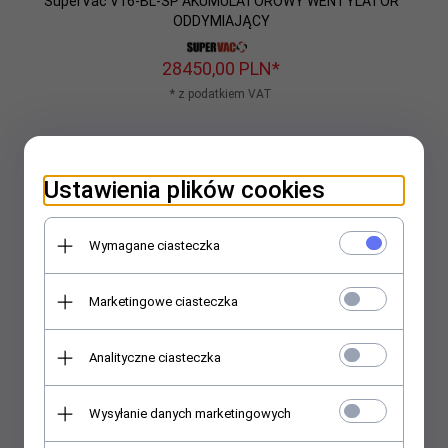
SuperVac V16-BL-SP AKUMULATOROWY WENTYLATOR
ODDYMIAJĄCY
28450,
00
PLN*
* z podatkiem VAT
Ustawienia plików cookies
Wymagane ciasteczka
Marketingowe ciasteczka
Analityczne ciasteczka
Wysyłanie danych marketingowych