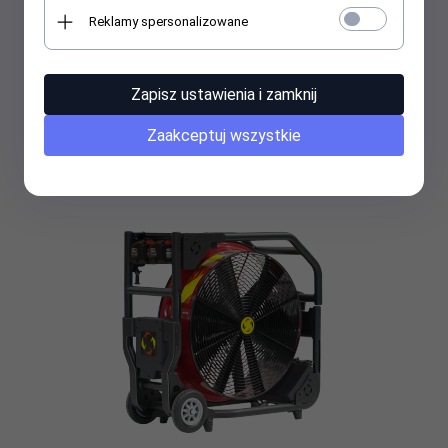
Reklamy spersonalizowane
SuperVac V18-BL-SP AKUMULATOROWY WENTYLATOR
ODDYMIAJĄCY
Zapisz ustawienia i zamknij
33500,
00
PLN*
* z podatkiem VAT
Zaakceptuj wszystkie