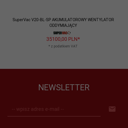
SuperVac V20-BL-SP AKUMULATOROWY WENTYLATOR
ODDYMIAJĄCY
35100,
00
PLN*
* z podatkiem VAT
NEWSLETTER
-- wpisz adres e-mail --