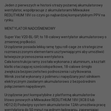
Jeden z pierwszych w historii straży pożarnej akumulatorowy
wentylator, współpracuje z akumulatorami Milwaukee
REDLITHIUM 18V co czyni go najbardziej kompatybilnym PPV na
rynku.
WENTYLATOR NADCIŚNIENIOWY
Super Vac V20-BL-SP, to 18-calowy wentylator akumulatorowy o
zmiennej prędkości.
Urządzenie posiada lekką ramę typu roll-cage ze strategiczne
rozmieszczonymi elementami usztywniającymi aby umożliwić
łatwiejsze przenoszenia wentylatora.
Cała konstrukcja ramy została wykonana z aluminium, a kształt
klatki otaczającej sześciołopatkowe, 18-calowe śmigło
zwiększa bezpieczeństwo podnoszenia i użytkowania.
Wirnik został wykonany z polimeru i napędzany jest silnikiem
elektrycznym zasilanym akumulatorowo z bezpośrednim
połączeniem napędowym.
Urządzenie jest kompatybilne z platformą akumulatorów
litowo-jonowych a Milwaukee REDLITHIUM 18V (XC8.0 lub
HD12.0) Podwójny system akumulatorów 12Ah umożliwia pracę
wentylatora do 50 minut na jednym ładowaniu, zapewniając