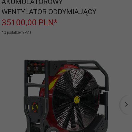
AKUMULATOROWY
WENTYLATOR ODDYMIAJĄCY
35100,
00
PLN*
* z podatkiem VAT