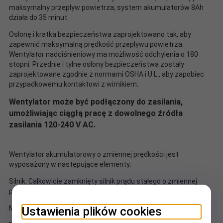
maksymalny przepływ powietrza; system akumulatorów 8Ah
działa do 35 minut.
Osłonę i kratka bezpieczeństwa zaprojektowano tak, aby
zapewnić maksymalną prędkość przepływu powietrza.
Wentylator nadciśnieniowy ma możliwość odchylenia o 180
stopni. Przednie i tylne osłony bezpieczeństwa zostały
zaprojektowane zgodnie z normami OSHA i U.L., aby zapobiec
przypadkowemu kontaktowi z wirnikiem.
Wentylator może być podłączony do zasilania,
umożliwiając ciągłą pracę z dowolnego źródła
zasilania 120-240 V AC.
Wentylator akumulatorowy o zmiennej prędkości jest
wyposażony w następujące elementy:
Silnik: Całkowicie zamknięty silnik prądu stałego o zmiennej
prędkości
Moc: 1 HP
Ustawienia plików cookies