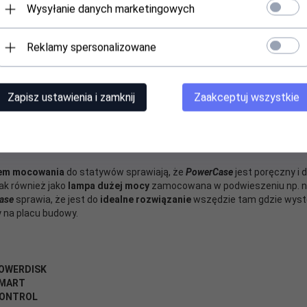
Wysyłanie danych marketingowych
Reklamy spersonalizowane
Zapisz ustawienia i zamknij
Zaakceptuj wszystkie
tem mocowania
do statywów sprawiają, że
PowerCase
jest poręczny i 
ak również jako
lampa dużej mocy
zamocowana w podwieszeniu np. na
ase
sprawia, że jest do
idealne rozwiązanie
wszędzie tam gdzie wyst
 na placu budowy.
OWERDISK
MART
ONTROL