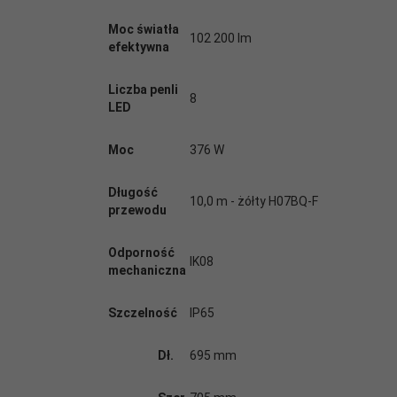
Moc światła
102 200 lm
efektywna
Liczba penli
8
LED
Moc
376 W
Długość
10,0 m - żółty H07BQ-F
przewodu
Odporność
IK08
mechaniczna
Szczelność
IP65
Dł.
695 mm