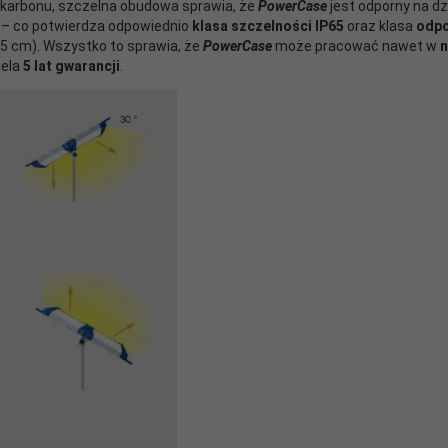
likarbonu, szczelna obudowa sprawia, że
PowerCase
jest odporny na d
– co potwierdza odpowiednio
klasa szczelności IP65
oraz klasa
odpo
,5 cm). Wszystko to sprawia, że
PowerCase
może pracować nawet w
n
iela
5 lat gwarancji
.