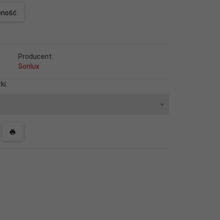
pność
Producent:
Sonlux
ki: