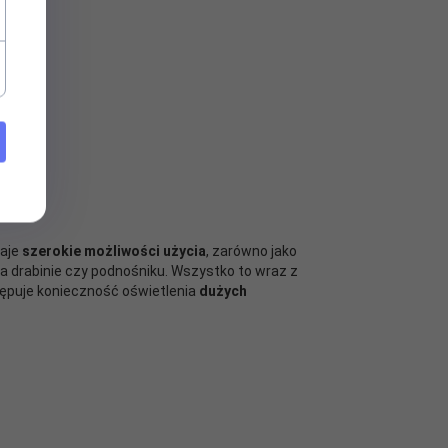
daje
szerokie możliwości użycia
, zarówno jako
 drabinie czy podnośniku. Wszystko to wraz z
ępuje konieczność oświetlenia
dużych