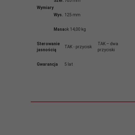
Szer.
705 mm
Wymiary
Wys.
125 mm
Masa
ok 14,00 kg
Sterowanie
TAK – dwa
TAK - przycisk
jasnością
przyciski
Gwarancja
5 lat