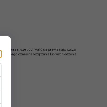
 urządzenie może pochwalić się prawie najwyższą
odatkowego czasu
na rozgrzanie lub wychłodzenie.