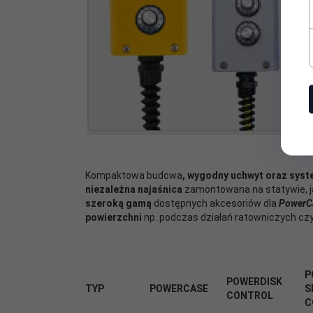
Kompaktowa budowa
, wygodny uchwyt oraz sys
niezależna najaśnica
zamontowana na statywie, j
szeroką gamą
dostępnych akcesoriów dla
PowerC
powierzchni
np. podczas działań ratowniczych czy
P
POWERDISK
TYP
POWERCASE
S
CONTROL
C