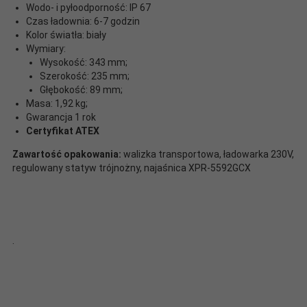
Wodo- i pyłoodporność: IP 67
Czas ładownia: 6-7 godzin
Kolor światła: biały
Wymiary:
Wysokość: 343 mm;
Szerokość: 235 mm;
Głębokość: 89 mm;
Masa: 1,92 kg;
Gwarancja 1 rok
Certyfikat ATEX
Zawartość opakowania:
walizka transportowa, ładowarka 230V,
regulowany statyw trójnożny, najaśnica XPR-5592GCX
.