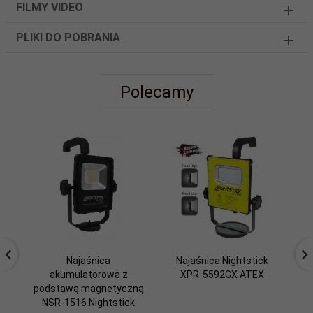
FILMY VIDEO
PLIKI DO POBRANIA
Polecamy
Najaśnica
Najaśnica Nightstick
akumulatorowa z
XPR-5592GX ATEX
podstawą magnetyczną
1
NSR-1516 Nightstick