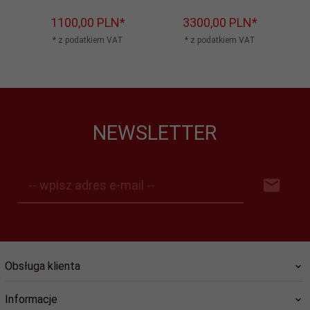
1100,
00
PLN*
3300,
00
PLN*
* z podatkiem VAT
* z podatkiem VAT
NEWSLETTER
-- wpisz adres e-mail --
Obsługa klienta
Informacje