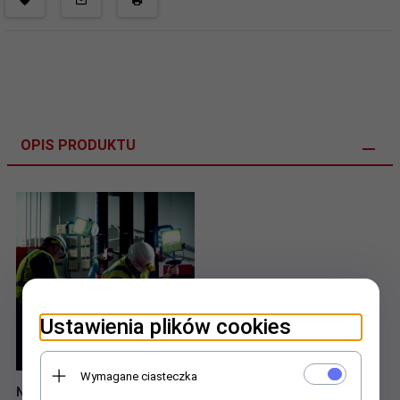
OPIS PRODUKTU
Ustawienia plików cookies
Wymagane ciasteczka
Najaśnica akumulatorowa Nightstick XPR-5592GCX
ATEX
to