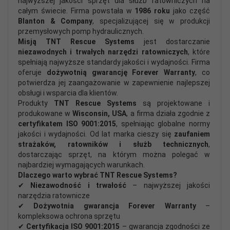
najwyższej jakości sprzęt dla służb ratowniczych na
całym świecie. Firma powstała w
1986 roku
jako część
Blanton & Company
, specjalizującej się w produkcji
przemysłowych pomp hydraulicznych.
Misją TNT Rescue Systems
jest dostarczanie
niezawodnych i trwałych narzędzi ratowniczych
, które
spełniają najwyższe standardy jakości i wydajności. Firma
oferuje
dożywotnią gwarancję Forever Warranty
, co
potwierdza jej zaangażowanie w zapewnienie najlepszej
obsługi i wsparcia dla klientów.
Produkty
TNT Rescue Systems
są projektowane i
produkowane w
Wisconsin, USA
, a firma działa zgodnie z
certyfikatem ISO 9001:2015
, spełniając globalne normy
jakości i wydajności. Od lat marka cieszy się
zaufaniem
strażaków, ratowników i służb technicznych
,
dostarczając sprzęt, na którym można polegać w
najbardziej wymagających warunkach.
Dlaczego warto wybrać TNT Rescue Systems?
✔
Niezawodność i trwałość
– najwyższej jakości
narzędzia ratownicze
✔
Dożywotnia gwarancja Forever Warranty
–
kompleksowa ochrona sprzętu
✔
Certyfikacja ISO 9001:2015
– gwarancja zgodności ze