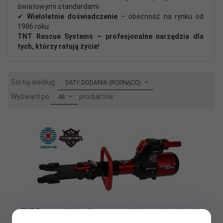
światowymi standardami
✔
Wieloletnie doświadczenie
– obecność na rynku od
1986 roku
TNT Rescue Systems – profesjonalne narzędzia dla
tych, którzy ratują życie!
sort
Sortuj według:
DATY DODANIA (ROSNĄCO)
pop
Wyświetl po
produktów
48
TNT Rescue - Hydrauliczne narzędzie ratownicze kombi
EBFCC-28 - CNBOP - zestaw