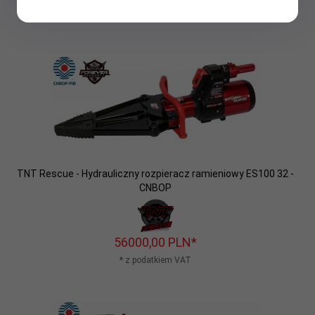
* z podatkiem VAT
TNT Rescue - Hydrauliczny rozpieracz ramieniowy ES100 32 -
CNBOP
56000,
00
PLN*
* z podatkiem VAT