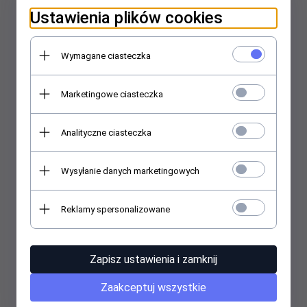
Ustawienia plików cookies
53000,
00
PLN*
Wymagane ciasteczka
* z podatkiem VAT
Marketingowe ciasteczka
Analityczne ciasteczka
Wysyłanie danych marketingowych
Reklamy spersonalizowane
TNT Rescue - Hydrauliczne nożyce ESLC 29 - CNBOP
Zapisz ustawienia i zamknij
Zaakceptuj wszystkie
51000,
00
PLN*