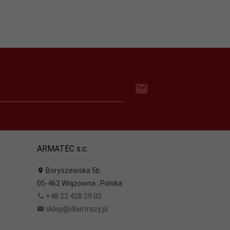
ARMATEC s.c.
Boryszewska 5b
05-462
Wiązowna
,
Polska
+48 22 428 29 02
sklep@dlastrazy.pl