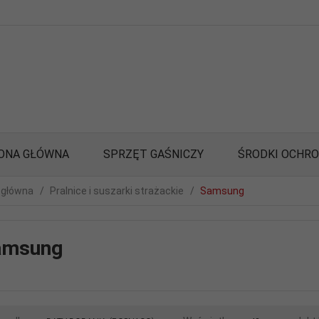
ONA GŁÓWNA
SPRZĘT GAŚNICZY
ŚRODKI OCHR
 główna
Pralnice i suszarki strażackie
Samsung
amsung
sort
pop