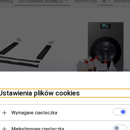
 według:
Wyświetl po
produkt
DATY DODANIA (ROSNĄCO)
48
Ustawienia plików cookies
ik do pralki i suszarki Samsung
Pralko-suszarka Samsung BESP
Combo z technologią pompy ci
18/11 kg
Wymagane ciasteczka
350,
00
PLN*
9999,
00
PLN*
Marketingowe ciasteczka