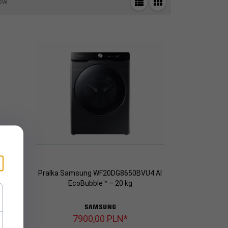
ów
OKE AI
Pralka Samsung WF20DG8650BVU4 AI
epła
EcoBubble™ – 20 kg
7900,
00
PLN*