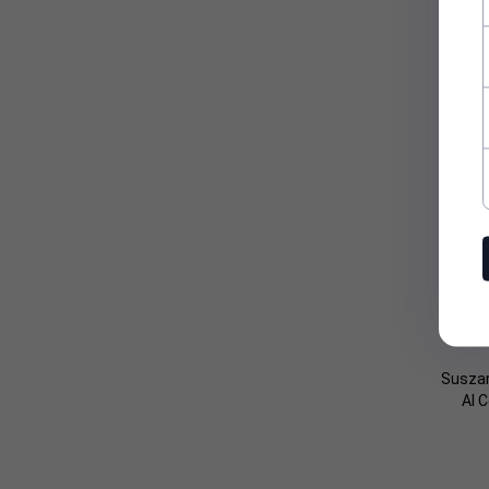
Susza
AI 