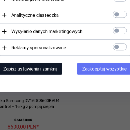
* z podatkiem VAT
* z podatkiem VAT
Analityczne ciasteczka
Wysyłanie danych marketingowych
Reklamy spersonalizowane
Zapisz ustawienia i zamknij
Zaakceptuj wszystkie
rka Samsung DV16DG8600BVU4
Control – 16 kg z pompą ciepła
8600,
00
PLN*