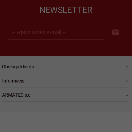
NEWSLETTER
-- wpisz adres e-mail --
Obsługa klienta
Informacje
ARMATEC s.c.
sklep@dlastrazy.pl