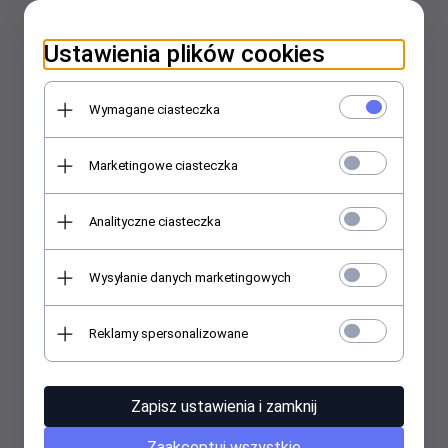
Ustawienia plików cookies
Wymagane ciasteczka
Marketingowe ciasteczka
Premium Płachta Gaśnicza Padtex – 155x200
Analityczne ciasteczka
500,
00
PLN*
Wysyłanie danych marketingowych
* z podatkiem VAT
Reklamy spersonalizowane
Zapisz ustawienia i zamknij
Zaakceptuj wszystkie