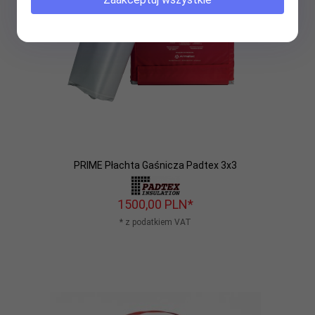
PRIME Płachta Gaśnicza Padtex 3x3
1500,
00
PLN*
* z podatkiem VAT