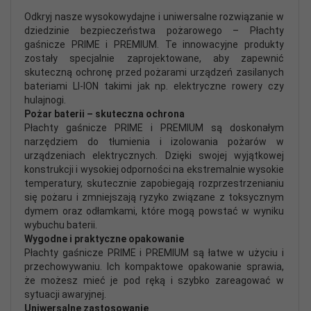
Odkryj nasze wysokowydajne i uniwersalne rozwiązanie w
dziedzinie bezpieczeństwa pożarowego – Płachty
gaśnicze PRIME i PREMIUM. Te innowacyjne produkty
zostały specjalnie zaprojektowane, aby zapewnić
skuteczną ochronę przed pożarami urządzeń zasilanych
bateriami LI-ION takimi jak np. elektryczne rowery czy
hulajnogi.
Pożar baterii – skuteczna ochrona
Płachty gaśnicze PRIME i PREMIUM są doskonałym
narzędziem do tłumienia i izolowania pożarów w
urządzeniach elektrycznych. Dzięki swojej wyjątkowej
konstrukcji i wysokiej odporności na ekstremalnie wysokie
temperatury, skutecznie zapobiegają rozprzestrzenianiu
się pożaru i zmniejszają ryzyko związane z toksycznym
dymem oraz odłamkami, które mogą powstać w wyniku
wybuchu baterii.
Wygodne i praktyczne opakowanie
Płachty gaśnicze PRIME i PREMIUM są łatwe w użyciu i
przechowywaniu. Ich kompaktowe opakowanie sprawia,
że możesz mieć je pod ręką i szybko zareagować w
sytuacji awaryjnej.
Uniwersalne zastosowanie