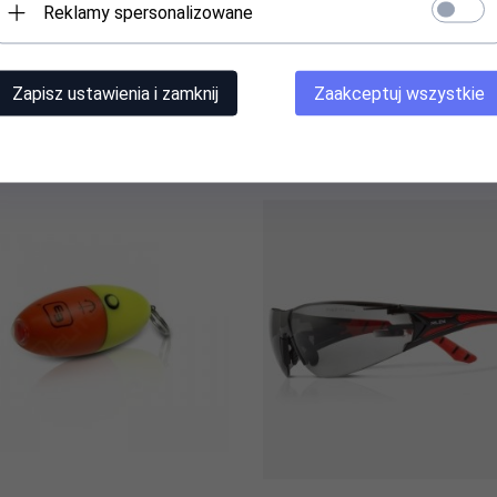
Reklamy spersonalizowane
60,
00
PLN*
72,
00
PLN*
Zapisz ustawienia i zamknij
Zaakceptuj wszystkie
* z podatkiem VAT
* z podatkiem VAT