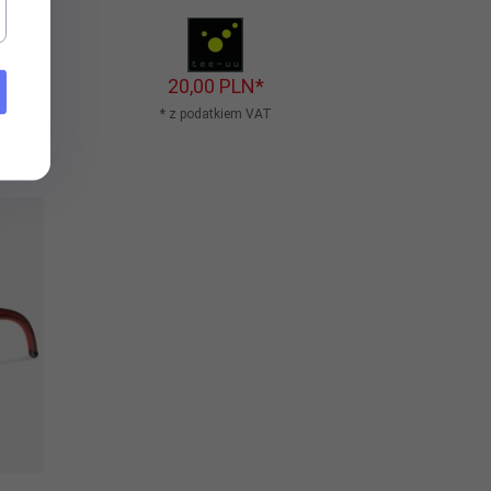
20,
00
PLN*
* z podatkiem VAT