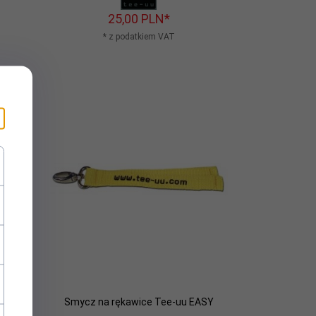
25,
00
PLN*
* z podatkiem VAT
ee-uu
Smycz na rękawice Tee-uu EASY