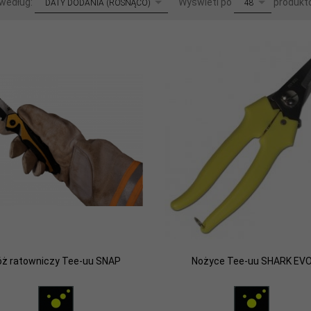
 według:
Wyświetl po
produkt
DATY DODANIA (ROSNĄCO)
48
óż ratowniczy Tee-uu SNAP
Nożyce Tee-uu SHARK EV