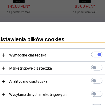
145,
00
PLN*
85,
00
PLN*
* z podatkiem VAT
* z podatkiem VAT
Ustawienia plików cookies
Wymagane ciasteczka
Marketingowe ciasteczka
Analityczne ciasteczka
Wysyłanie danych marketingowych
la ratownicza Tee-uu - 180cm
Taśmy do pakietowania węży T
RAP-FIX (zestaw 4 szt.)