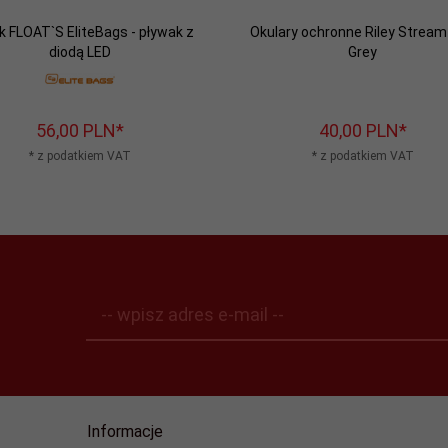
k FLOAT`S EliteBags - pływak z
Okulary ochronne Riley Stream
diodą LED
Grey
56,
00
PLN*
40,
00
PLN*
* z podatkiem VAT
* z podatkiem VAT
-- wpisz adres e-mail --
Informacje