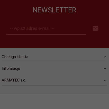
NEWSLETTER
-- wpisz adres e-mail --
Obsługa klienta
Informacje
ARMATEC s.c.
sklep@dlastrazy.pl