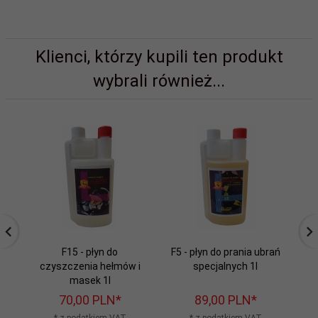
Klienci, którzy kupili ten produkt
wybrali również...
F15 - płyn do
F5 - płyn do prania ubrań
Na
czyszczenia hełmów i
specjalnych 1l
ub
masek 1l
70,
00
PLN*
89,
00
PLN*