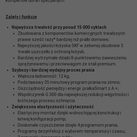
kompletów ubrań specjalnych.
Zalety i funkcje
Najwyższa trwałość przy ponad 15 000 cyklach
Zbudowana z komponentów komercyjnych trwalszych
prawie sześć razy* bardziej niż pralki domowe;
Najwyższej jakości łożyska SKF w żeliwnej obudowie 3
trwałe uszczelki z ochroną łożysk;
Bardziej wytrzymałe dzięki 8-punktowemu zawieszeniu
sprężynowemu i przeciwwagom ze stali premium;
Szybszy i bardziej wydajny proces prania
Większa ładowność: 12 kg;
Podstawowy 35 minutowy program prania na zimno;
Oszczędność pieniędzy i energii: pralkaSmart z A +;
Współczynnik G 300 dla największej redukcji wilgotności i
krótszego procesu schnięcia
Zwiększona elastyczność i użyteczność
Elastyczny montaż dzięki wolnostojącej konstrukcji i
łatwej konfiguracji pomp;
Doskonałe czyszczenie dzięki 4 programom prania;
Programy dezynfekcji z wyborem temperatury i czasu;;