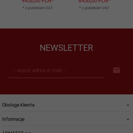
9450,
00
PLN*
8450,
00
PLN*
* z podatkiem VAT
* z podatkiem VAT
NEWSLETTER
-- wpisz adres e-mail --
Obsługa klienta
Informacje