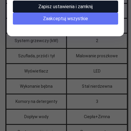
Zapisz ustawienia i zamknij
Przyłącza elektryczne, V/Hz/A
220-240/50Hz/10A
Zaakceptuj wszystkie
Silnik napędowy
Falownik
System grzewczy (kW)
2
Szuflada, przód i tył
Malowanie proszkowe
Wyświetlacz
LED
Wykonanie bębna
Stal nierdzewna
Komory na detergenty
3
Dopływ wody
Ciepła+Zimna