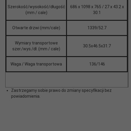
Szerokość/wysokość/długość
686 x 1098 x 765 / 27 x 43.2 x
(mm / cale)
30.1
Otwarte drzwi (mm/cale)
1339/52.7
Wymiary transportowe
30.5x46.5x31.7
szer./wys./dł. (mm / cale)
Waga / Waga transportowa
136/146
Zastrzegamy sobie prawo do zmiany specyfikacji bez
powiadomienia.