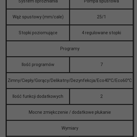
System opróżniania
Pompa spustowa
Wąż spustowy (mm/cale)
25/1
Stopki poziomujące
4 regulowane stopki
Programy
Ilość programów
7
Zimny/Ciepły/Gorący/Delikatny/Dezynfekcja/Eco40°C/Eco60°C
Ilość funkcji dodatkowych
2
Mocne zmiękczenie / dodatkowe płukanie
Wymiary