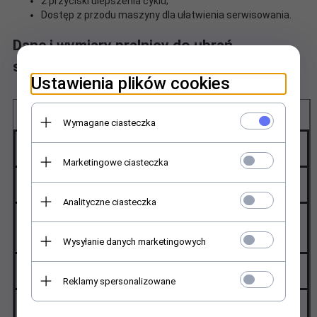
2 przyciski ulepszenia cyklu;
Dostęp z przodu maszyny dla ułatwienia serwisowania.
Dane i wymiary pralnicy do ubrań
specjalnych Electrolux
Ustawienia plików cookies
Zastrzegamy sobie prawo do zmiany specyfikacji bez
powiadomienia.
Wymagane ciasteczka
Specyfikacja techniczna
WE1100P
Marketingowe ciasteczka
Prędkość prania/min
45
Analityczne ciasteczka
Prędkość obrotów/min (G-
1050(300)
factor)
Wysyłanie danych marketingowych
Głośność, dB(A)
62
Reklamy spersonalizowane
Głośność wirowania, dB(A)
72