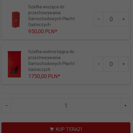
Szafka wisząca do
przechowywania
Ilość
Samochodowych Płacht
dla
Gaśniczych
produktu
950,
00
PLN*
890
Wybór zamka:
-- WYBIERZ --
Szafka wolnostojąca do
przechowywania
Ilość
Samochodowych Płacht
dla
Gaśniczych
produktu
1750,
00
PLN*
891
KUP TERAZ!