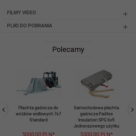
FILMY VIDEO
PLIKI DO POBRANIA
Polecamy
Płachta gaśnicza do
Samochodowa płachta
wózków widłowych 7x7
gaśnicza Padtex
wó
Standard
Insulation SPG 6x9
Jednorazowego użytku
5000,
00
PLN*
5300,
00
PLN*