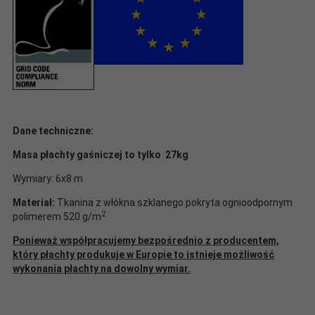
Dane techniczne:
Masa płachty gaśniczej to tylko 27kg
Wymiary
: 6x8 m
Materiał:
Tkanina z włókna szklanego pokryta ognioodpornym
2
polimerem 520 g/m
Ponieważ współpracujemy bezpośrednio z producentem,
który płachty produkuje w Europie to istnieje możliwość
wykonania płachty na dowolny wymiar.