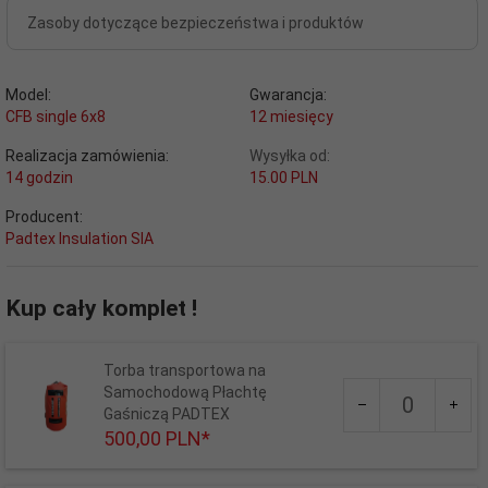
Zasoby dotyczące bezpieczeństwa i produktów
Model:
Gwarancja:
CFB single 6x8
12 miesięcy
Realizacja zamówienia:
Wysyłka od:
14 godzin
15.00 PLN
Producent:
Padtex Insulation SIA
Kup cały komplet !
Torba transportowa na
Ilość
Samochodową Płachtę
dla
Gaśniczą PADTEX
produktu
500,
00
PLN*
679