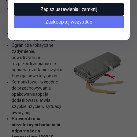
Skutecznie tłumi pożary
Zapisz ustawienia i zamknij
pojazdów elektrycznych,
hybrydowych, a także z
Zaakceptuj wszystkie
silnikiem spalinowym
Szybkie bezpieczne i
intuicyjne rozwiązanie
Ogranicza toksyczne
zadymienie,
powstrzymuje
rozprzestrzenianie się
ognia w rezultacie szybko
tłumiąc powstały pożar
Kompaktowe i wygodne
do przechowywania
opakowanie (opcja
dodatkowa) ułatwia
szybkie użycie w sytuacji
awaryjnej
Potwierdzona
niezależnymi badaniami
odporność na
temperaturę 1300 °C