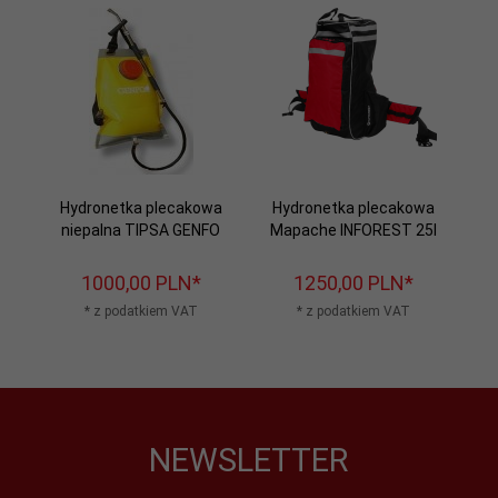
Hydronetka plecakowa
Hydronetka plecakowa
niepalna TIPSA GENFO
Mapache INFOREST 25l
1000,
00
PLN*
1250,
00
PLN*
* z podatkiem VAT
* z podatkiem VAT
NEWSLETTER