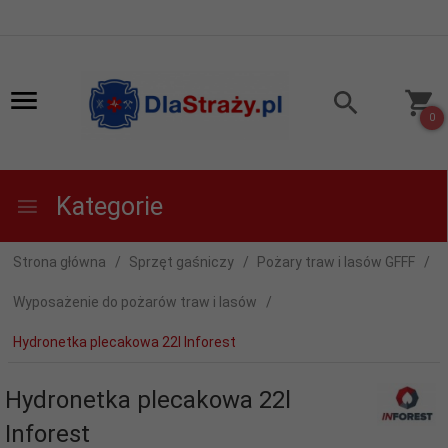
0
Kategorie
Strona główna
Sprzęt gaśniczy
Pożary traw i lasów GFFF
Wyposażenie do pożarów traw i lasów
Hydronetka plecakowa 22l Inforest
Hydronetka plecakowa 22l
Inforest