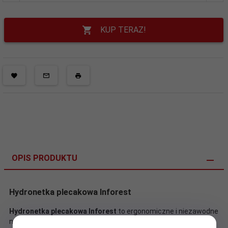
KUP TERAZ!
OPIS PRODUKTU
Hydronetka plecakowa Inforest
Hydronetka plecakowa Inforest
to ergonomiczne i niezawodne
narzędzie zaprojektowane z myślą o długotrwałych akcjach