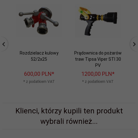
Rozdzielacz kulowy
Prądownica do pożarów
Pr
52/2x25
traw Tipsa Viper STI 30
p
PV
600,
00
PLN*
1200,
00
PLN*
* z podatkiem VAT
* z podatkiem VAT
Klienci, którzy kupili ten produkt
wybrali również...