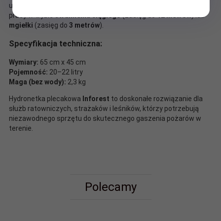
uchwytem na głównej rurze dla lepszego chwytu. Możliwość
pracy w trybie
strumienia ciągłego
(zasięg do
12 metrów
) lub
mgiełki
(zasięg do
3 metrów
).
Specyfikacja techniczna:
Wymiary:
65 cm x 45 cm
Pojemność:
20–22 litry
Maga (bez wody):
2,3 kg
Hydronetka plecakowa
Inforest
to doskonałe rozwiązanie dla
służb ratowniczych, strażaków i leśników, którzy potrzebują
niezawodnego sprzętu do skutecznego gaszenia pożarów w
terenie.
Polecamy