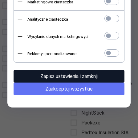
Marketingowe ciasteczka
Haidl Products
Środki do prania i
dekontaminacji
HexArmor
Analityczne ciasteczka
Mobilna stacja higieny
HoytMeter
Pralnice i suszarki
Iconos
Wysyłanie danych marketingowych
strażackie
Inforest Iberica SL
Kompresory
JAFCO
Reklamy spersonalizowane
Gadżety i akcesoria
JOLLY
VOUCHERY
KTH
PREZENTOWE
Zapisz ustawienia i zamknij
Lavese Mobile Hygiene
OUTLET
Zaakceptuj wszystkie
Lurbel
Suche skafandry
LYTOS
NightStick
Packexe
Padtex Insulation SIA