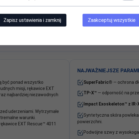
Zdjęcie wady
Zapisz ustawienia i zamknij
Zaakceptuj wszystkie
 gwarancją. Przy zakupie internetowym obowiązuje standardowe prawo
NAJWAŻNIEJSZE PARAM
ą być ponad wszystko
SuperFabric®
— ochrona dło
rudnych misji, rękawice EXT
TP-X™
— odporność na przet
raz najbardziej niezawodnych
Impact Exoskeleton™ z IR
zed uderzeniami. Wytrzymałe
Syntetyczna skóra powleka
stremalne warunki.
powierzchni.
 rękawice EXT Rescue™ 4011
Podwójne szwy z wysokogat