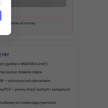
 odstąpienia od umowy.
ETRY
ni zgodnie z ANSI/ISEA Level 5.
arcia oraz działanie olejów.
-X®
— ochrona przed uderzeniami.
na PCV — pewny chwyt suchych i zaolejonych
unkowej nici zwiększają żywotność.