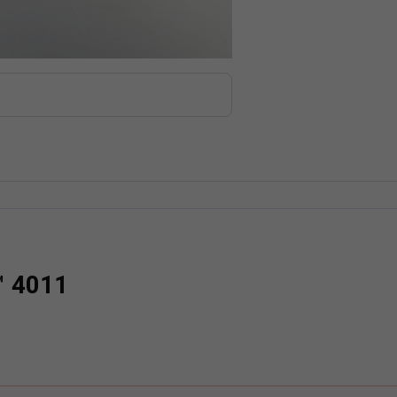
rmor-rozmiarowka
™ 4011