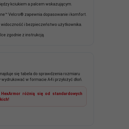
ędzy kciukiem a palcem wskazującym.
ene™ Velcro® zapewnia dopasowanie i komfort.
ą widoczność i bezpieczeństwo użytkownika.
ce zgodnie z instrukcją.
najduje się tabela do sprawdzenia rozmiaru
y wydrukować w formacie A4 i przyłożyć dłoń.
 HexArmor różnią się od standardowych
kich!