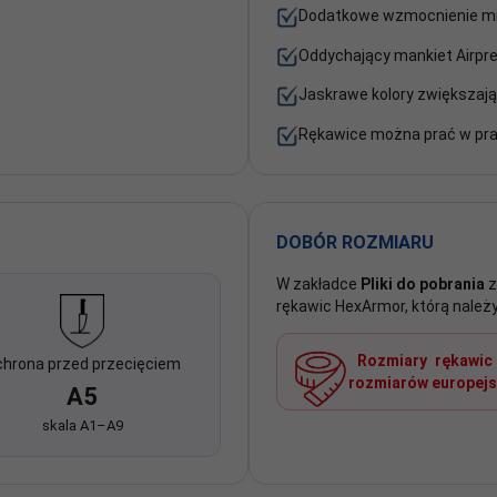
Dodatkowe wzmocnienie mi
Oddychający mankiet Airpr
Jaskrawe kolory zwiększaj
Rękawice można prać w pral
DOBÓR ROZMIARU
W zakładce
Pliki do pobrania
z
rękawic HexArmor, którą należ
Rozmiary rękawic
hrona przed przecięciem
rozmiarów europejs
A5
skala A1–A9