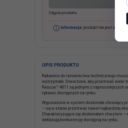
Zdjęcie produktu
Informacja:
produkt nie jest objęty
OPIS PRODUKTU
Rękawice do ratownictwa technicznego musz
wytrzymałe. Stworzone, aby przetrwać wiele t
Rescue™ 4011 są jednymi z najmocniejszych o
rękawic dostępnych na rynku.
Wyposażone w system doskonale chroniący pr
— są w stanie przetrwać nawet najbardziej ek
Charakteryzujące się doskonałym chwytem —
deklasują konkurencję dostępną na rynku.