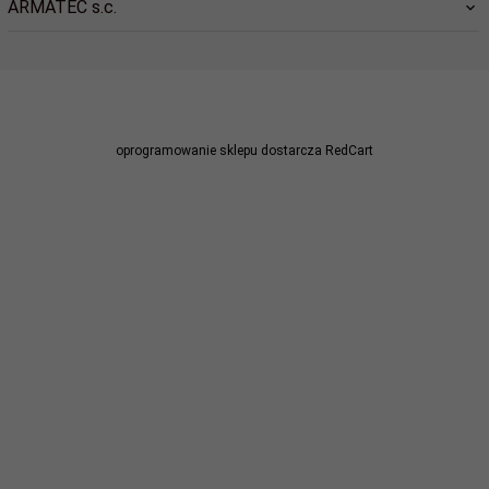
ARMATEC s.c.
sklep@dlastrazy.pl
oprogramowanie sklepu dostarcza
RedCart