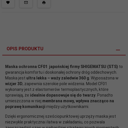
OPIS PRODUKTU
Maska ochronna CF01 japońskiej firmy SHIGEMATSU (STS)
to
gwarancja komfortu i doskonałej ochrony dróg oddechowych.
Maska jest
ultra lekka – waży zaledwie 360 g
. Wyposażona w
wizjer 3D
, zapewnia szerokie pole widzenia. Model CF01
wykonany jest z elastomerów termoplastycznych, które
sprawiają, że
idealnie dopasowuje się do twarzy
. Ponadto
umieszczona w niej
membrana mowy, wpływa znacząco na
poprawę komunikacji
między użytkownikami.
Dzięki ergonomicznej sześciopunktowej uprzęży maska jest
niezwykle praktyczna i łatwa w zakładaniu, co pozwala
zaoszczędzić czas w najbardziej strategicznych momentach.