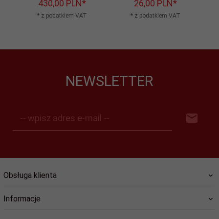
430,
00
PLN*
26,
00
PLN*
* z podatkiem VAT
* z podatkiem VAT
NEWSLETTER
-- wpisz adres e-mail --
Obsługa klienta
Informacje