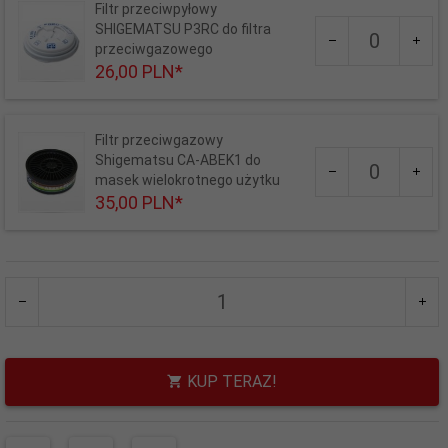
Filtr przeciwpyłowy
Ilość
SHIGEMATSU P3RC do filtra
dla
przeciwgazowego
produktu
26,
00
PLN*
589
Filtr przeciwgazowy
Ilość
Shigematsu CA-ABEK1 do
dla
masek wielokrotnego użytku
produktu
35,
00
PLN*
664
KUP TERAZ!