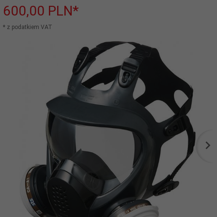
600,
00
PLN*
* z podatkiem VAT