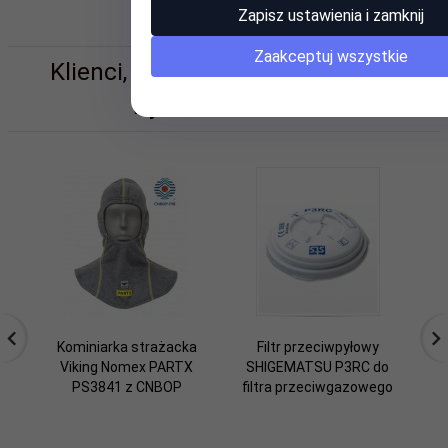
Zapisz ustawienia i zamknij
Zaakceptuj wszystkie
Klienci, którzy kupili ten produkt
wybrali również...
Kominiarka strażacka
Filtr przeciwpyłowy
Viking Nomex PARTX
SHIGEMATSU P3RC do
S
PS3841 z CNBOP
filtra przeciwgazowego
do