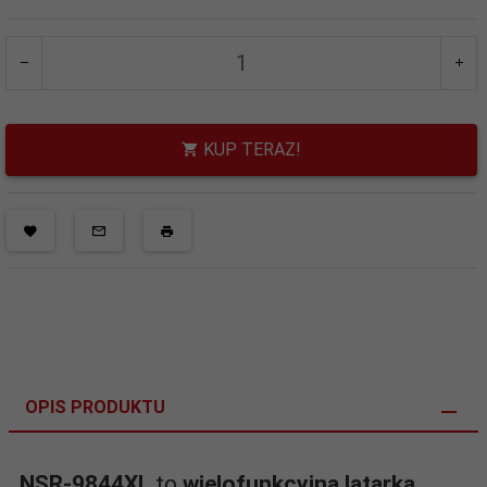
KUP TERAZ!
OPIS PRODUKTU
NSR-9844XL
to
wielofunkcyjna latarka