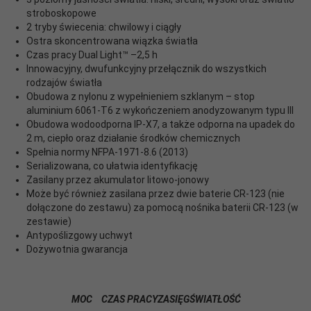
stroboskopowe
2 tryby świecenia: chwilowy i ciągły
Ostra skoncentrowana wiązka światła
Czas pracy Dual Light™ –2,5 h
Innowacyjny, dwufunkcyjny przełącznik do wszystkich
rodzajów światła
Obudowa z nylonu z wypełnieniem szklanym – stop
aluminium 6061-T6 z wykończeniem anodyzowanym typu III
Obudowa wodoodporna IP-X7, a także odporna na upadek do
2 m, ciepło oraz działanie środków chemicznych
Spełnia normy NFPA-1971-8.6 (2013)
Serializowana, co ułatwia identyfikację
Zasilany przez akumulator litowo-jonowy
Może być również zasilana przez dwie baterie CR-123 (nie
dołączone do zestawu) za pomocą nośnika baterii CR-123 (w
zestawie)
Antypoślizgowy uchwyt
Dożywotnia gwarancja
MOC
CZAS PRACY
ZASIĘG
ŚWIATŁOŚĆ