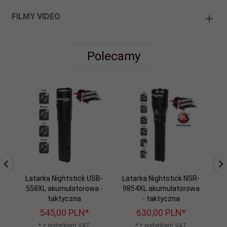
FILMY VIDEO
Polecamy
Latarka Nightstick USB-
Latarka Nightstick NSR-
La
558XL akumulatorowa -
9854XL akumulatorowa
97
taktyczna
- taktyczna
545,
00
PLN*
630,
00
PLN*
* z podatkiem VAT
* z podatkiem VAT