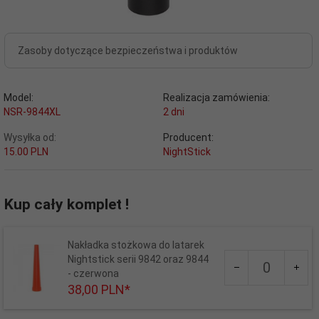
Zasoby dotyczące bezpieczeństwa i produktów
Model:
Realizacja zamówienia:
NSR-9844XL
2 dni
Wysyłka od:
Producent:
15.00 PLN
NightStick
Kup cały komplet !
Nakładka stożkowa do latarek
Ilość
Nightstick serii 9842 oraz 9844
dla
- czerwona
produktu
38,
00
PLN*
726