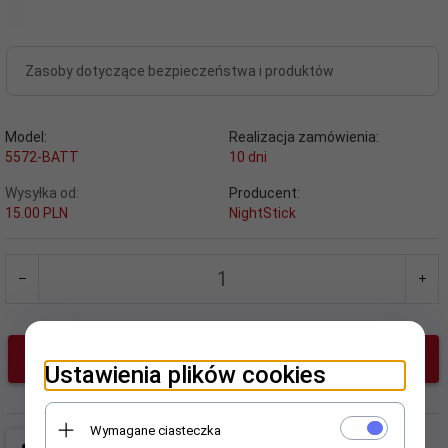
Zasoby dotyczące bezpieczeństwa i produktów
Model:
Realizacja zamówienia:
5572-BATT
10 dni
Wysyłka od:
Producent:
15.00 PLN
NightStick
KUP TERAZ!
Ustawienia plików cookies
Wymagane ciasteczka