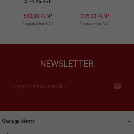
ATEX Strefa 0
540,
00
PLN*
275,
00
PLN*
* z podatkiem VAT
* z podatkiem VAT
NEWSLETTER
-- wpisz adres e-mail --
Obsługa klienta