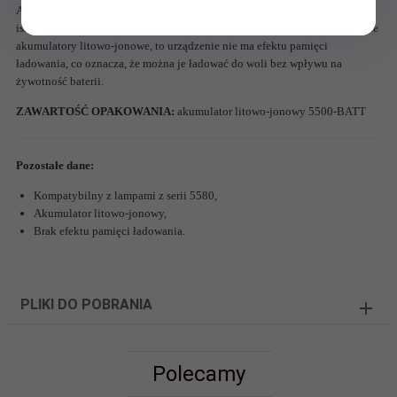
Akumulator litowo-jonowy to zapasowy/wymienny akumulator do
iskrobezpiecznej latarki z serii 5580 Dual-Light ™. Podobnie jak wszystkie
akumulatory litowo-jonowe, to urządzenie nie ma efektu pamięci
ładowania, co oznacza, że można je ładować do woli bez wpływu na
żywotność baterii.
ZAWARTOŚĆ OPAKOWANIA:
akumulator litowo-jonowy 5500-BATT
Pozostałe dane:
Kompatybilny z lampami z serii 5580,
Akumulator litowo-jonowy,
Brak efektu pamięci ładowania.
PLIKI DO POBRANIA
Polecamy