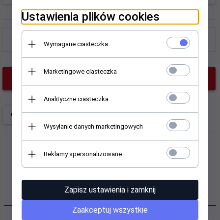
345
Ustawienia plików cookies
Wymagane ciasteczka
Marketingowe ciasteczka
KUP TERAZ!
Analityczne ciasteczka
Wysyłanie danych marketingowych
Reklamy spersonalizowane
Zapisz ustawienia i zamknij
OPIS PRODUKTU
Zaakceptuj wszystkie