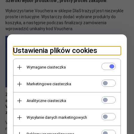
Szeroki wybór produktów , prosty proces zakupów:
Wykorzystanie Vouchera w sklepie DlaStraży.pl jest niezwykle
proste i intuicyjne. Wystarczy dodać wybrane produkty do
koszyka, a następnie podczas finalizacji zamówienia
wprowadzić unikalny kod Vouchera.
Ustawienia plików cookies
Wymagane ciasteczka
Marketingowe ciasteczka
Zakupione Vouchery wysyłamy w formie elektronicznej na
adres mailowy kupującego, jeśli chcesz byśmy przesłali
Analityczne ciasteczka
Voucher na inny adres wpisz go koniecznie w uwagach do
zamówienia.
Wysyłanie danych marketingowych
Voucher o wartości 300 zł jest bonem jednorazowego użytku i
można go wykorzystać w ciągu 12 miesięcy od dnia jego