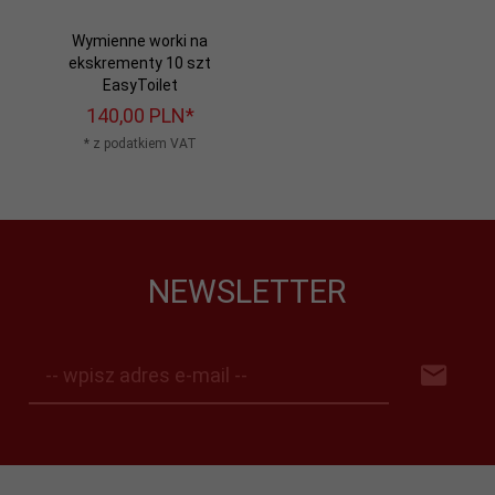
Wymienne worki na
ekskrementy 10 szt
EasyToilet
140,
00
PLN*
* z podatkiem VAT
NEWSLETTER
-- wpisz adres e-mail --