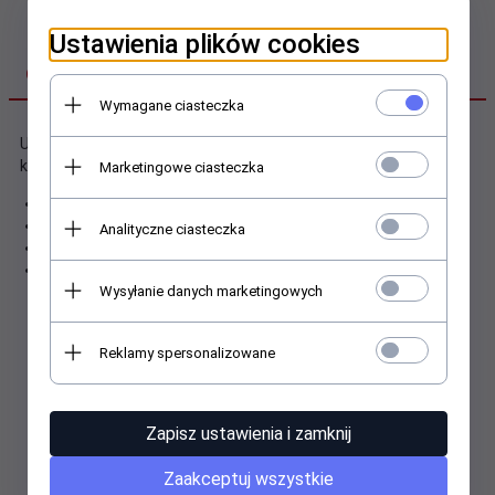
Ustawienia plików cookies
OPIS PRODUKTU
Wymagane ciasteczka
Uchwyt latarki Nightstick XPP do hełmu Gallet, Dragon jest
kompatybilny z modelami:
Marketingowe ciasteczka
XPP-5420G
XPP-5422G
Analityczne ciasteczka
XPP-5420GX
XPP-5422GX
Wysyłanie danych marketingowych
Reklamy spersonalizowane
Polecamy
Zapisz ustawienia i zamknij
Zaakceptuj wszystkie