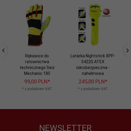
Rękawice do
Latarka Nightstick XPP-
La
ratownictwa
5422G ATEX
technicznego Seiz
iskrobezpieczna -
Mechanic 185
nahełmowa
99,
00
PLN*
245,
00
PLN*
* z podatkiem VAT
* z podatkiem VAT
NEWSLETTER