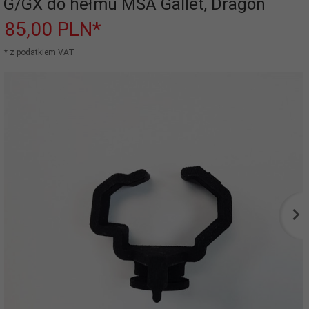
G/GX do hełmu MSA Gallet, Dragon
85,
00
PLN*
* z podatkiem VAT