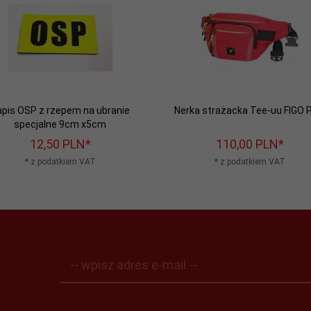
pis OSP z rzepem na ubranie
Nerka strażacka Tee-uu FIGO 
specjalne 9cm x5cm
12,
50
PLN*
110,
00
PLN*
* z podatkiem VAT
* z podatkiem VAT
-- wpisz adres e-mail --