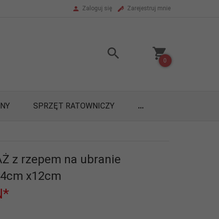
Zaloguj się
Zarejestruj mnie
0
ONY
SPRZĘT RATOWNICZY
...
Ż z rzepem na ubranie
 34cm x12cm
N*