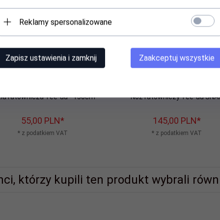
Reklamy spersonalizowane
Zapisz ustawienia i zamknij
Zaakceptuj wszystkie
la ratownicza Tee-uu - 150cm
Nóż ratowniczy Tee-uu SNA
55,
00
PLN*
145,
00
PLN*
* z podatkiem VAT
* z podatkiem VAT
nci, którzy kupili ten produkt wybrali równi