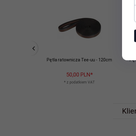
Pętla ratownicza Tee-uu - 120cm
Pęt
50,
00
PLN*
* z podatkiem VAT
Klie