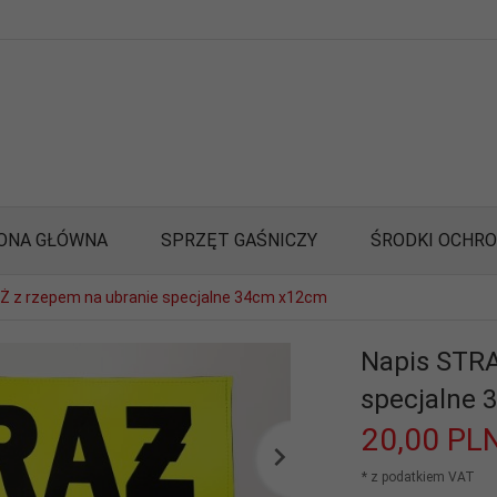
ONA GŁÓWNA
SPRZĘT GAŚNICZY
ŚRODKI OCHR
Ż z rzepem na ubranie specjalne 34cm x12cm
Napis STRA
specjalne
20,
00
PL
* z podatkiem VAT