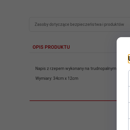
Zasoby dotyczące bezpieczeństwa i produktów
OPIS PRODUKTU
Napis z rzepem wykonany na trudnopalnym podkła
Wymiary: 34cm x 12cm