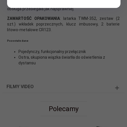
litowo-metalowe CR123. Wszystko po to, by instalacja i
obsługa przebiegała jak najsprawniej.
ZAWARTOŚĆ OPAKOWANIA
: latarka TWM-352, zestaw (2
szt.) wkładek poprzecznych, klucz imbusowy, 2 baterie
litowo-metalowe CR123.
Pozostałe dane
Pojedynczy, funkcjonalny przełącznik
Ostra, skupiona wiązka światła do oświetlenia z
dystansu
FILMY VIDEO
Polecamy