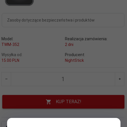
Zasoby dotyczące bezpieczeństwa i produktów
Model:
Realizacja zamówienia:
TWM-352
2 dni
Wysyłka od:
Producent:
15.00 PLN
NightStick
KUP TERAZ!