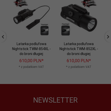
Latarka podlufowa
Latarka podlufowa
Nightstick TWM-854XL -
Nightstick TWM-852XL -
N
do broni długiej
do broni długiej
610,
00
PLN*
610,
00
PLN*
* z podatkiem VAT
* z podatkiem VAT
NEWSLETTER